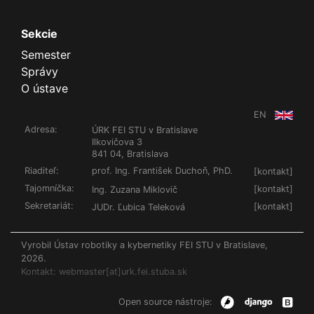
Sekcie
Semester
Správy
O ústave
EN
Adresa:
ÚRK FEI STU v Bratislave
Ilkovičova 3
841 04, Bratislava
Riaditeľ:
prof. Ing. František Duchoň, PhD.
[
kontakt
]
Tajomníčka:
[
kontakt
]
Ing. Zuzana Miklovič
Sekretariát:
[
kontakt
]
JUDr. Ľubica Teleková
Vyrobil Ústav robotiky a kybernetiky FEI STU v Bratislave,
2026.
Kontakt: webmaster[at]urk.fei.stuba.sk
Open source nástroje: