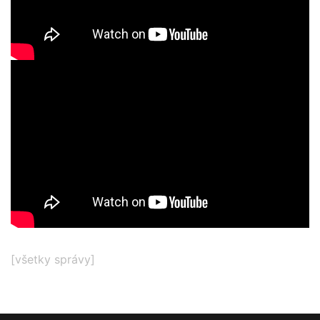
[
všetky správy
]