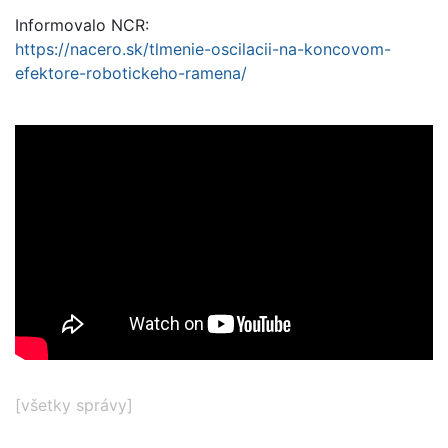
Informovalo NCR:
https://nacero.sk/tlmenie-oscilacii-na-koncovom-
efektore-robotickeho-ramena/
[
všetky správy
]