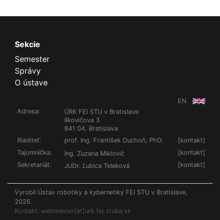
Sekcie
Semester
Správy
O ústave
EN
Adresa:
ÚRK FEI STU v Bratislave
Ilkovičova 3
841 04, Bratislava
Riaditeľ:
prof. Ing. František Duchoň, PhD.
[
kontakt
]
Tajomníčka:
[
kontakt
]
Ing. Zuzana Miklovič
Sekretariát:
[
kontakt
]
JUDr. Ľubica Teleková
Vyrobil Ústav robotiky a kybernetiky FEI STU v Bratislave,
2026.
Kontakt: webmaster[at]urk.fei.stuba.sk