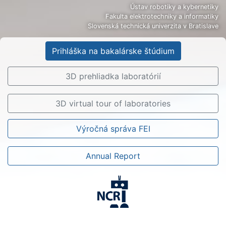
Ústav robotiky a kybernetiky
Fakulta elektrotechniky a informatiky
Slovenská technická univerzita v Bratislave
Prihláška na bakalárske štúdium
3D prehliadka laboratórií
3D virtual tour of laboratories
Výročná správa FEI
Annual Report