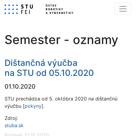
Semester - oznamy
Dištančná výučba
na STU od 05.10.2020
01.10.2020
STU prechádza od 5. októbra 2020 na dištančnú
výučbu [
pokyny
].
Zdroj:
stuba.sk
Pridané: 01.10.2020