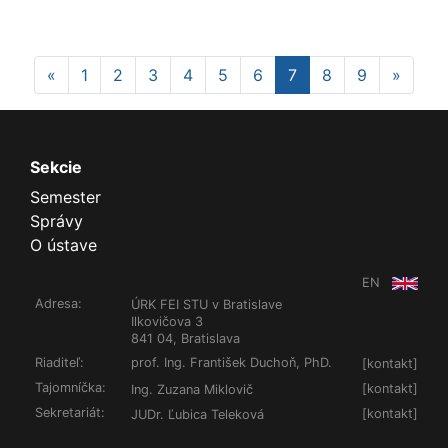
Previous
Next
«
1
2
3
4
5
6
7
8
9
»
Sekcie
Semester
Správy
O ústave
EN
Adresa:
ÚRK FEI STU v Bratislave
Ilkovičova 3
841 04, Bratislava
Riaditeľ:
prof. Ing. František Duchoň, PhD.
[
kontakt
]
Tajomníčka:
[
kontakt
]
Ing. Zuzana Miklovič
Sekretariát:
[
kontakt
]
JUDr. Ľubica Teleková