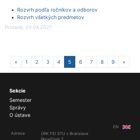
Rozvrh podľa ročníkov a odborov
Rozvrh všetkých predmetov
Pridané: 29.04.2021
Previous
Next
«
1
2
3
4
5
6
7
8
9
»
Sekcie
Semester
Správy
O ústave
EN
Adresa:
ÚRK FEI STU v Bratislave
Ilkovičova 3