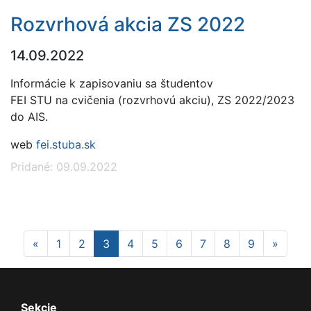
Rozvrhová akcia ZS 2022
14.09.2022
Informácie k zapisovaniu sa študentov
FEI STU na cvičenia (rozvrhovú akciu), ZS 2022/2023
do AIS.
web
fei.stuba.sk
Pridané: 09.09.2022
Previous
Next
«
1
2
3
4
5
6
7
8
9
»
Sekcie