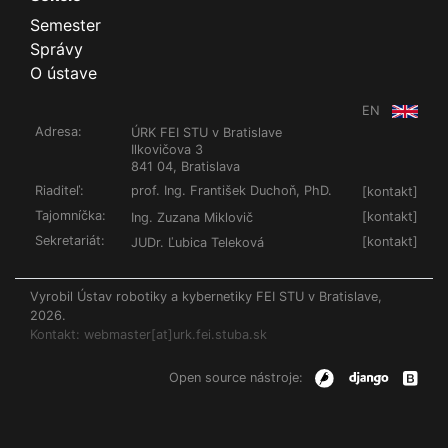
Semester
Správy
O ústave
EN
Adresa:
ÚRK FEI STU v Bratislave
Ilkovičova 3
841 04, Bratislava
Riaditeľ:
prof. Ing. František Duchoň, PhD.
[
kontakt
]
Tajomníčka:
[
kontakt
]
Ing. Zuzana Miklovič
Sekretariát:
[
kontakt
]
JUDr. Ľubica Teleková
Vyrobil Ústav robotiky a kybernetiky FEI STU v Bratislave,
2026.
Kontakt: webmaster[at]urk.fei.stuba.sk
Open source nástroje: